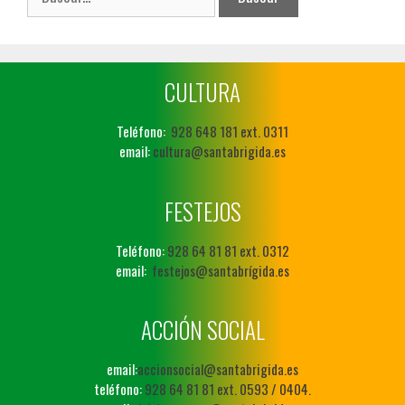
CULTURA
Teléfono:
928 648 181 ext. 0311
email:
cultura@santabrigida.es
FESTEJOS
Teléfono:
928 64 81 81 ext. 0312
email:
festejos@santabrígida.es
ACCIÓN SOCIAL
email:
accionsocial@santabrigida.es
teléfono:
928 64 81 81 ext. 0593 / 0404.