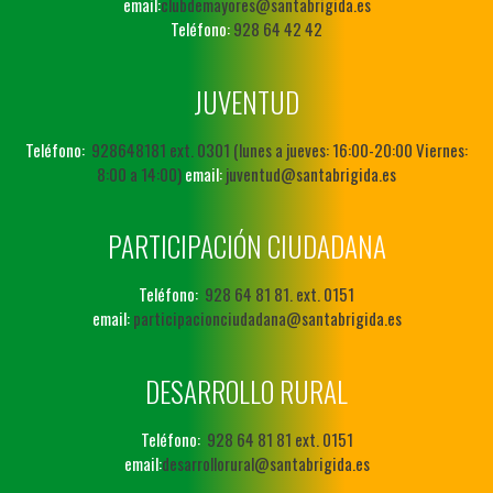
email:
clubdemayores@santabrigida.es
Teléfono:
928 64 42 42
JUVENTUD
Teléfono:
928648181 ext. 0301 (lunes a jueves: 16:00-20:00 Viernes:
8:00 a 14:00)
email:
juventud@santabrigida.es
PARTICIPACIÓN CIUDADANA
Teléfono:
928 64 81 81. ext. 0151
email:
participacionciudadana@santabrigida.es
DESARROLLO RURAL
Teléfono:
928 64 81 81 ext. 0151
email:
desarrollorural@santabrigida.es