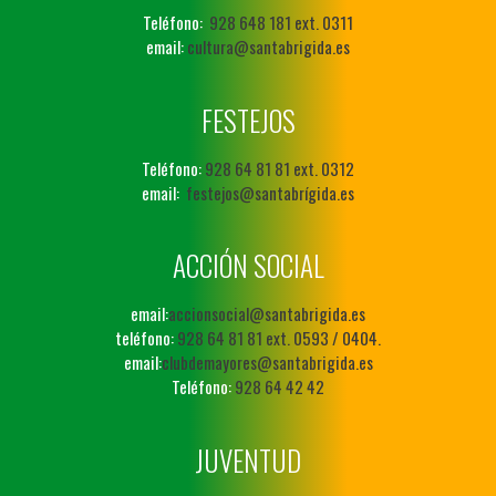
Teléfono:
928 648 181 ext. 0311
email:
cultura@santabrigida.es
FESTEJOS
Teléfono:
928 64 81 81 ext. 0312
email:
festejos@santabrígida.es
ACCIÓN SOCIAL
email:
accionsocial@santabrigida.es
teléfono:
928 64 81 81 ext. 0593 / 0404.
email:
clubdemayores@santabrigida.es
Teléfono:
928 64 42 42
JUVENTUD