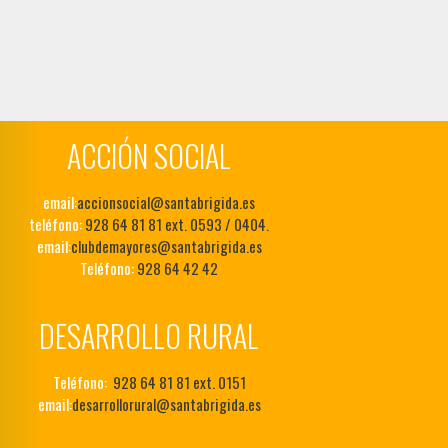
e
E
v
e
n
t
ACCIÓN SOCIAL
o
email:
accionsocial@santabrigida.es
teléfono:
928 64 81 81 ext. 0593 / 0404.
email:
clubdemayores@santabrigida.es
Teléfono:
928 64 42 42
DESARROLLO RURAL
Teléfono:
928 64 81 81 ext. 0151
email:
desarrollorural@santabrigida.es