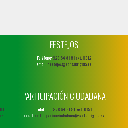
FESTEJOS
Teléfono:
928 64 81 81 ext. 0312
email:
festejos@santabrígida.es
PARTICIPACIÓN CIUDADANA
20:00
Teléfono:
928 64 81 81. ext. 0151
es
email:
participacionciudadana@santabrigida.es