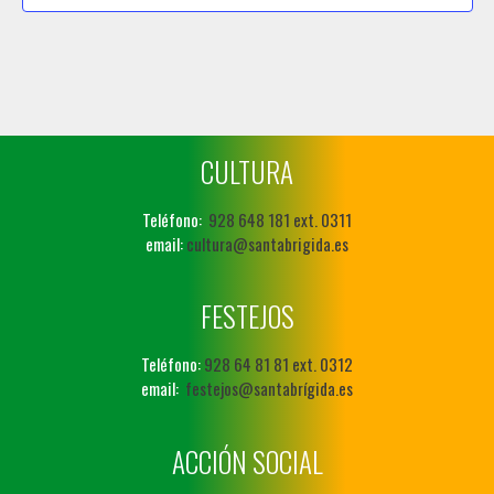
CULTURA
Teléfono:
928 648 181 ext. 0311
email:
cultura@santabrigida.es
FESTEJOS
Teléfono:
928 64 81 81 ext. 0312
email:
festejos@santabrígida.es
ACCIÓN SOCIAL