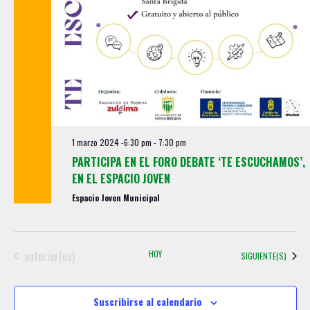
t
o
s
1 marzo 2024 -6:30 pm
-
7:30 pm
PARTICIPA EN EL FORO DEBATE ‘TE ESCUCHAMOS’,
EN EL ESPACIO JOVEN
Espacio Joven Municipal
Eventos
anterior(es)
HOY
EVENTOS
SIGUIENTE(S)
Suscribirse al calendario