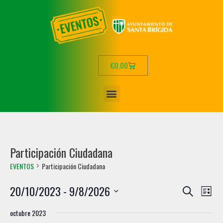
€
0,00
Participación Ciudadana
EVENTOS
Participación Ciudadana
N
N
20/10/2023
 - 
9/8/2026
B
L
a
a
u
S
i
v
octubre 2023
s
e
v
s