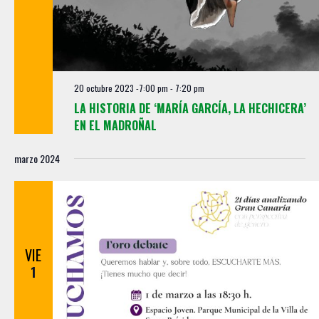
e
d
n
a
t
y
o
v
20 octubre 2023 -7:00 pm
-
7:20 pm
i
LA HISTORIA DE ‘MARÍA GARCÍA, LA HECHICERA’
s
EN EL MADROÑAL
t
marzo 2024
a
s
d
e
E
VIE
v
1
e
n