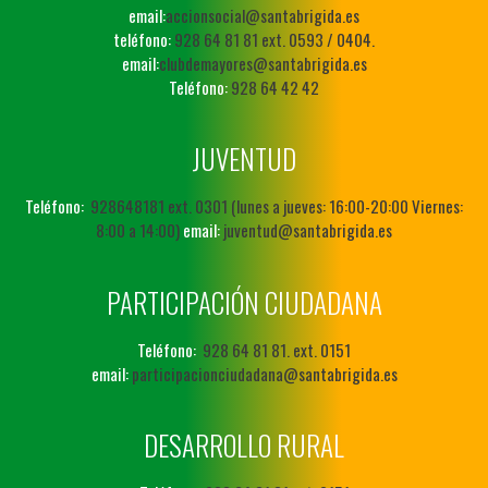
email:
accionsocial@santabrigida.es
teléfono:
928 64 81 81 ext. 0593 / 0404.
email:
clubdemayores@santabrigida.es
Teléfono:
928 64 42 42
JUVENTUD
Teléfono:
928648181 ext. 0301 (lunes a jueves: 16:00-20:00 Viernes:
8:00 a 14:00)
email:
juventud@santabrigida.es
PARTICIPACIÓN CIUDADANA
Teléfono:
928 64 81 81. ext. 0151
email:
participacionciudadana@santabrigida.es
DESARROLLO RURAL