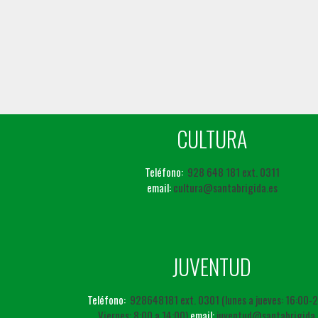
CULTURA
Teléfono:
928 648 181 ext. 0311
email:
cultura@santabrigida.es
JUVENTUD
Teléfono:
928648181 ext. 0301 (lunes a jueves: 16:00-
Viernes: 8:00 a 14:00)
email:
juventud@santabrigida.