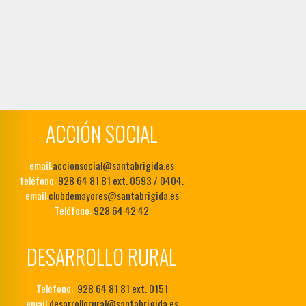
ACCIÓN SOCIAL
email:
accionsocial@santabrigida.es
teléfono:
928 64 81 81 ext. 0593 / 0404.
email:
clubdemayores@santabrigida.es
Teléfono:
928 64 42 42
DESARROLLO RURAL
Teléfono:
928 64 81 81 ext. 0151
email:
desarrollorural@santabrigida.es