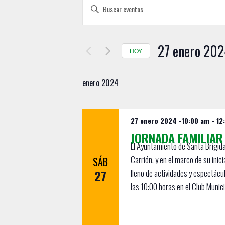
N
I
a
n
t
v
r
27 enero 20
e
HOY
o
S
d
g
e
u
enero 2024
a
l
c
e
c
e
c
l
27 enero 2024 -10:00 am
-
12
i
c
a
JORNADA FAMILIAR
ó
i
p
El Ayuntamiento de Santa Brígida,
o
a
n
Carrión, y en el marco de su inic
SÁB
n
l
27
lleno de actividades y espectácul
d
a
a
las 10:00 horas en el Club Munici
r
b
e
f
r
b
e
a