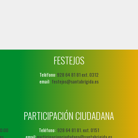
FESTEJOS
Teléfono:
928 64 81 81 ext. 0312
email:
festejos@santabrígida.es
PARTICIPACIÓN CIUDADANA
20:00
Teléfono:
928 64 81 81. ext. 0151
es
email:
participacionciudadana@santabrigida.es