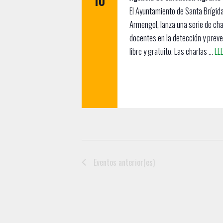
10
.
El Ayuntamiento de Santa Brígida
Armengol, lanza una serie de cha
docentes en la detección y preve
libre y gratuito. Las charlas ...
LE
Eventos
anterior(es)