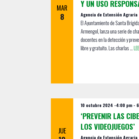
a
Y UN USO RESPONSA
p
MAR
s
a
8
Agencia de Extensión Agraria
r
d
El Ayuntamiento de Santa Brígida
a
Armengol, lanza una serie de cha
e
l
docentes en la detección y preve
a
E
libre y gratuito. Las charlas ...
LE
p
v
a
e
l
a
n
b
t
r
a
o
c
10 octubre 2024 -4:00 pm
-
6
s
l
‘PREVENIR LAS CIB
a
LOS VIDEOJUEGOS’
v
JUE
e
Agencia de Extensión Agraria