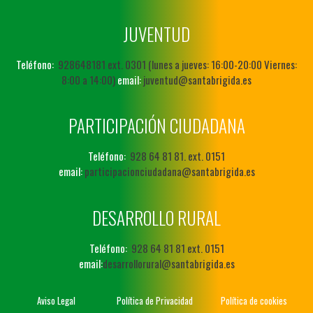
JUVENTUD
Teléfono:
928648181 ext. 0301 (lunes a jueves: 16:00-20:00 Viernes:
8:00 a 14:00)
email:
juventud@santabrigida.es
PARTICIPACIÓN CIUDADANA
Teléfono:
928 64 81 81. ext. 0151
email:
participacionciudadana@santabrigida.es
DESARROLLO RURAL
Teléfono:
928 64 81 81 ext. 0151
email:
desarrollorural@santabrigida.es
Aviso Legal
Política de Privacidad
Política de cookies