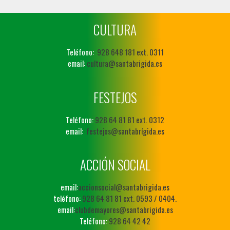
CULTURA
Teléfono:
928 648 181 ext. 0311
email:
cultura@santabrigida.es
FESTEJOS
Teléfono:
928 64 81 81 ext. 0312
email:
festejos@santabrígida.es
ACCIÓN SOCIAL
email:
accionsocial@santabrigida.es
teléfono:
928 64 81 81 ext. 0593 / 0404.
email:
clubdemayores@santabrigida.es
Teléfono:
928 64 42 42