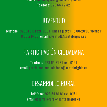
Teléfono:
928 64 42 42
JUVENTUD
Teléfono:
928648181 ext. 0301 (lunes a jueves: 16:00-20:00 Viernes:
8:00 a 14:00)
email:
juventud@santabrigida.es
PARTICIPACIÓN CIUDADANA
Teléfono:
928 64 81 81. ext. 0151
email:
participacionciudadana@santabrigida.es
DESARROLLO RURAL
Teléfono:
928 64 81 81 ext. 0151
email:
desarrollorural@santabrigida.es