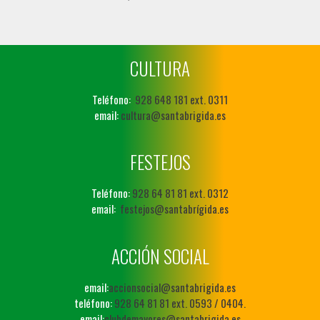
CULTURA
Teléfono:
928 648 181 ext. 0311
email:
cultura@santabrigida.es
FESTEJOS
Teléfono:
928 64 81 81 ext. 0312
email:
festejos@santabrígida.es
ACCIÓN SOCIAL
email:
accionsocial@santabrigida.es
teléfono:
928 64 81 81 ext. 0593 / 0404.
email:
clubdemayores@santabrigida.es