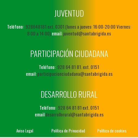
JUVENTUD
Teléfono:
928648181 ext. 0301 (lunes a jueves: 16:00-20:00 Viernes:
8:00 a 14:00)
email:
juventud@santabrigida.es
PARTICIPACIÓN CIUDADANA
Teléfono:
928 64 81 81. ext. 0151
email:
participacionciudadana@santabrigida.es
DESARROLLO RURAL
Teléfono:
928 64 81 81 ext. 0151
email:
desarrollorural@santabrigida.es
Aviso Legal
Política de Privacidad
Política de cookies