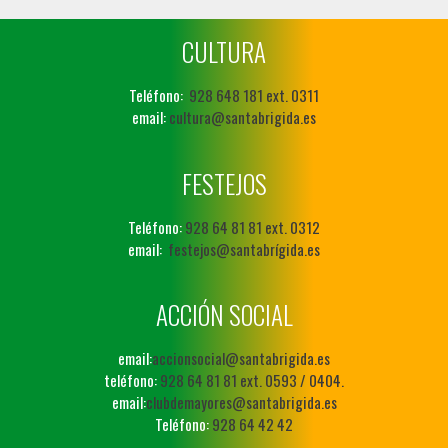
CULTURA
Teléfono:
928 648 181 ext. 0311
email:
cultura@santabrigida.es
FESTEJOS
Teléfono:
928 64 81 81 ext. 0312
email:
festejos@santabrígida.es
ACCIÓN SOCIAL
email:
accionsocial@santabrigida.es
teléfono:
928 64 81 81 ext. 0593 / 0404.
email:
clubdemayores@santabrigida.es
Teléfono:
928 64 42 42