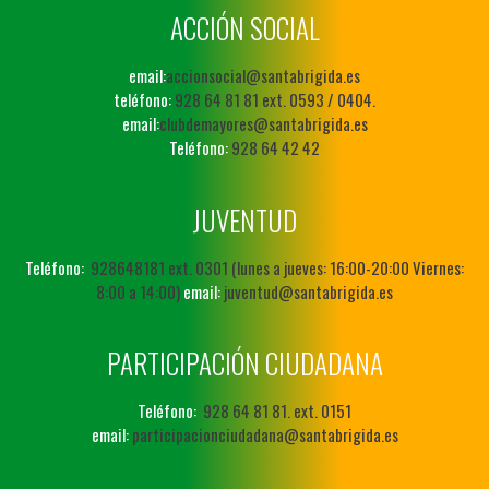
ACCIÓN SOCIAL
email:
accionsocial@santabrigida.es
teléfono:
928 64 81 81 ext. 0593 / 0404.
email:
clubdemayores@santabrigida.es
Teléfono:
928 64 42 42
JUVENTUD
Teléfono:
928648181 ext. 0301 (lunes a jueves: 16:00-20:00 Viernes:
8:00 a 14:00)
email:
juventud@santabrigida.es
PARTICIPACIÓN CIUDADANA
Teléfono:
928 64 81 81. ext. 0151
email:
participacionciudadana@santabrigida.es