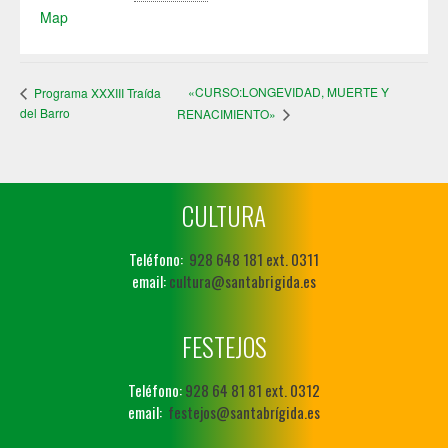
Map
«CURSO:LONGEVIDAD, MUERTE Y
Programa XXXIII Traída
del Barro
RENACIMIENTO»
CULTURA
Teléfono:
928 648 181 ext. 0311
email:
cultura@santabrigida.es
FESTEJOS
Teléfono:
928 64 81 81 ext. 0312
email:
festejos@santabrígida.es