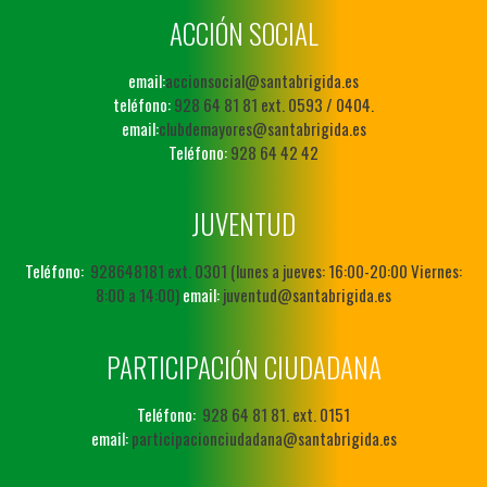
ACCIÓN SOCIAL
email:
accionsocial@santabrigida.es
teléfono:
928 64 81 81 ext. 0593 / 0404.
email:
clubdemayores@santabrigida.es
Teléfono:
928 64 42 42
JUVENTUD
Teléfono:
928648181 ext. 0301 (lunes a jueves: 16:00-20:00 Viernes:
8:00 a 14:00)
email:
juventud@santabrigida.es
PARTICIPACIÓN CIUDADANA
Teléfono:
928 64 81 81. ext. 0151
email:
participacionciudadana@santabrigida.es