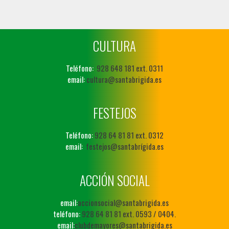
CULTURA
Teléfono:
928 648 181 ext. 0311
email:
cultura@santabrigida.es
FESTEJOS
Teléfono:
928 64 81 81 ext. 0312
email:
festejos@santabrígida.es
ACCIÓN SOCIAL
email:
accionsocial@santabrigida.es
teléfono:
928 64 81 81 ext. 0593 / 0404.
email:
clubdemayores@santabrigida.es