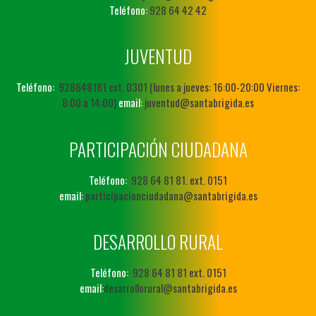
Teléfono:
928 64 42 42
JUVENTUD
Teléfono:
928648181 ext. 0301 (lunes a jueves: 16:00-20:00 Viernes:
8:00 a 14:00)
email:
juventud@santabrigida.es
PARTICIPACIÓN CIUDADANA
Teléfono:
928 64 81 81. ext. 0151
email:
participacionciudadana@santabrigida.es
DESARROLLO RURAL
Teléfono:
928 64 81 81 ext. 0151
email:
desarrollorural@santabrigida.es