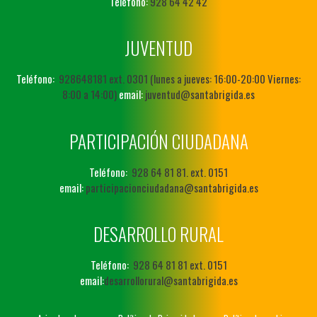
Teléfono:
928 64 42 42
JUVENTUD
Teléfono:
928648181 ext. 0301 (lunes a jueves: 16:00-20:00 Viernes:
8:00 a 14:00)
email:
juventud@santabrigida.es
PARTICIPACIÓN CIUDADANA
Teléfono:
928 64 81 81. ext. 0151
email:
participacionciudadana@santabrigida.es
DESARROLLO RURAL
Teléfono:
928 64 81 81 ext. 0151
email:
desarrollorural@santabrigida.es