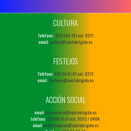
CULTURA
Teléfono:
928 648 181 ext. 0311
email:
cultura@santabrigida.es
FESTEJOS
Teléfono:
928 64 81 81 ext. 0312
email:
festejos@santabrígida.es
ACCIÓN SOCIAL
email:
accionsocial@santabrigida.es
teléfono:
928 64 81 81 ext. 0593 / 0404.
email:
clubdemayores@santabrigida.es