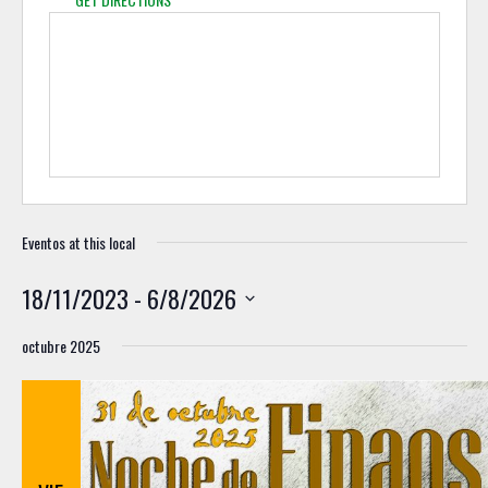
Eventos at this local
18/11/2023
 - 
6/8/2026
S
octubre 2025
e
l
e
c
c