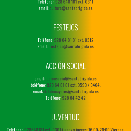
Teléfono:
928 648 181 ext. 0311
email:
cultura@santabrigida.es
FESTEJOS
Teléfono:
928 64 81 81 ext. 0312
email:
festejos@santabrígida.es
ACCIÓN SOCIAL
email:
accionsocial@santabrigida.es
teléfono:
928 64 81 81 ext. 0593 / 0404.
email:
clubdemayores@santabrigida.es
Teléfono:
928 64 42 42
JUVENTUD
Teléfono:
928648181 ext. 0301 (lunes a jueves: 16:00-20:00 Viernes: