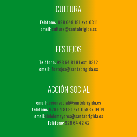
CULTURA
Teléfono:
928 648 181 ext. 0311
email:
cultura@santabrigida.es
FESTEJOS
Teléfono:
928 64 81 81 ext. 0312
email:
festejos@santabrígida.es
ACCIÓN SOCIAL
email:
accionsocial@santabrigida.es
teléfono:
928 64 81 81 ext. 0593 / 0404.
email:
clubdemayores@santabrigida.es
Teléfono:
928 64 42 42