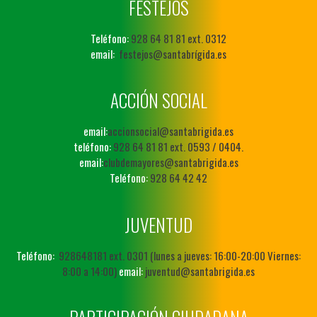
FESTEJOS
Teléfono:
928 64 81 81 ext. 0312
email:
festejos@santabrígida.es
ACCIÓN SOCIAL
email:
accionsocial@santabrigida.es
teléfono:
928 64 81 81 ext. 0593 / 0404.
email:
clubdemayores@santabrigida.es
Teléfono:
928 64 42 42
JUVENTUD
Teléfono:
928648181 ext. 0301 (lunes a jueves: 16:00-20:00 Viernes:
8:00 a 14:00)
email:
juventud@santabrigida.es