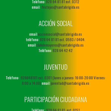
Teléfono:
928 64 81 81 ext. 0312
email:
festejos@santabrígida.es
ACCIÓN SOCIAL
email:
accionsocial@santabrigida.es
teléfono:
928 64 81 81 ext. 0593 / 0404.
email:
clubdemayores@santabrigida.es
Teléfono:
928 64 42 42
JUVENTUD
Teléfono:
928648181 ext. 0301 (lunes a jueves: 16:00-20:00 Viernes:
8:00 a 14:00)
email:
juventud@santabrigida.es
PARTICIPACIÓN CIUDADANA
Teléfono:
928 64 81 81. ext. 0151