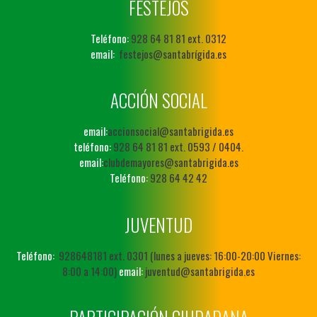
FESTEJOS
Teléfono:
928 64 81 81 ext. 0312
email:
festejos@santabrígida.es
ACCIÓN SOCIAL
email:
accionsocial@santabrigida.es
teléfono:
928 64 81 81 ext. 0593 / 0404.
email:
clubdemayores@santabrigida.es
Teléfono:
928 64 42 42
JUVENTUD
Teléfono:
928648181 ext. 0301 (lunes a jueves: 16:00-20:00 Viernes:
8:00 a 14:00)
email:
juventud@santabrigida.es