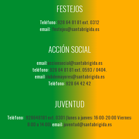
FESTEJOS
Teléfono:
928 64 81 81 ext. 0312
email:
festejos@santabrígida.es
ACCIÓN SOCIAL
email:
accionsocial@santabrigida.es
teléfono:
928 64 81 81 ext. 0593 / 0404.
email:
clubdemayores@santabrigida.es
Teléfono:
928 64 42 42
JUVENTUD
Teléfono:
928648181 ext. 0301 (lunes a jueves: 16:00-20:00 Viernes:
8:00 a 14:00)
email:
juventud@santabrigida.es