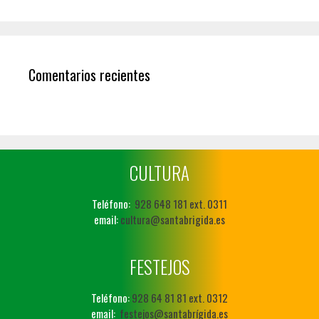
Comentarios recientes
CULTURA
Teléfono:
928 648 181 ext. 0311
email:
cultura@santabrigida.es
FESTEJOS
Teléfono:
928 64 81 81 ext. 0312
email:
festejos@santabrígida.es