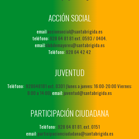
ACCIÓN SOCIAL
email:
accionsocial@santabrigida.es
teléfono:
928 64 81 81 ext. 0593 / 0404.
email:
clubdemayores@santabrigida.es
Teléfono:
928 64 42 42
JUVENTUD
Teléfono:
928648181 ext. 0301 (lunes a jueves: 16:00-20:00 Viernes:
8:00 a 14:00)
email:
juventud@santabrigida.es
PARTICIPACIÓN CIUDADANA
Teléfono:
928 64 81 81. ext. 0151
email:
participacionciudadana@santabrigida.es