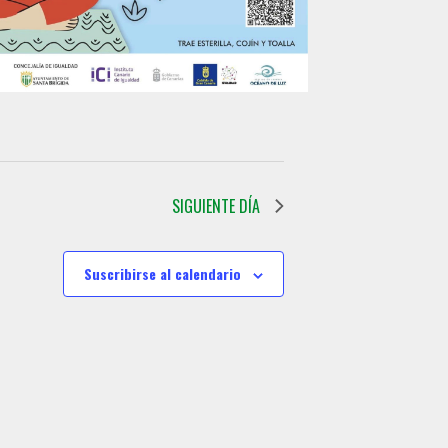
o
SIGUIENTE DÍA
Suscribirse al calendario