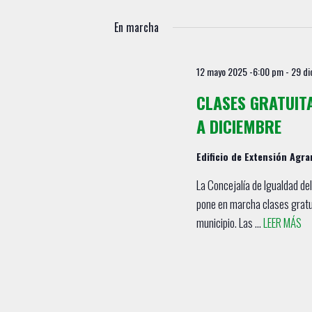
S
d
g
e
u
En marcha
a
l
c
e
c
e
12 mayo 2025 -6:00 pm
-
29 di
c
l
i
c
a
CLASES GRATUIT
ó
i
p
A DICIEMBRE
o
a
n
n
l
Edificio de Extensión Agra
d
a
a
r
b
e
La Concejalía de Igualdad de
f
r
pone en marcha clases gratui
b
e
a
municipio. Las ...
LEER MÁS
c
c
ú
h
l
s
a
a
.
q
v
e