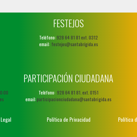
FESTEJOS
Teléfono:
928 64 81 81 ext. 0312
email:
festejos@santabrígida.es
PARTICIPACIÓN CIUDADANA
20:00
Teléfono:
928 64 81 81. ext. 0151
es
email:
participacionciudadana@santabrigida.es
 Legal
Política de Privacidad
Política 