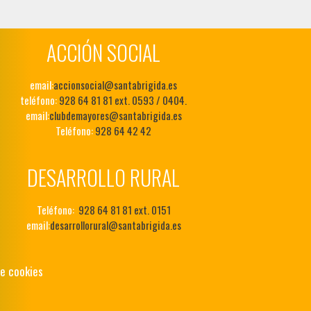
ACCIÓN SOCIAL
email:
accionsocial@santabrigida.es
teléfono:
928 64 81 81 ext. 0593 / 0404.
email:
clubdemayores@santabrigida.es
Teléfono:
928 64 42 42
DESARROLLO RURAL
Teléfono:
928 64 81 81 ext. 0151
email:
desarrollorural@santabrigida.es
de cookies