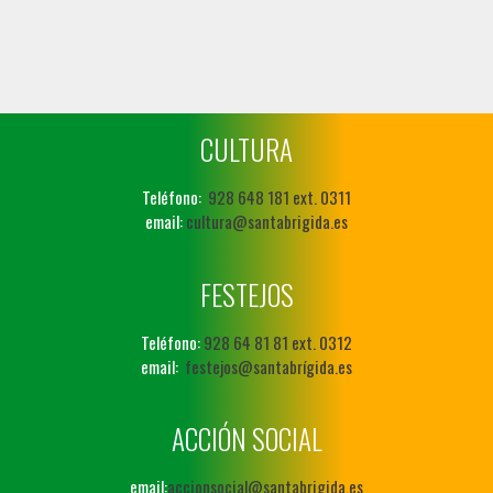
CULTURA
Teléfono:
928 648 181 ext. 0311
email:
cultura@santabrigida.es
FESTEJOS
Teléfono:
928 64 81 81 ext. 0312
email:
festejos@santabrígida.es
ACCIÓN SOCIAL
email:
accionsocial@santabrigida.es