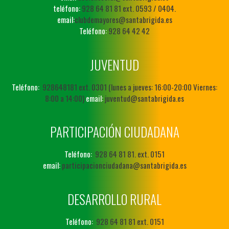
teléfono:
928 64 81 81 ext. 0593 / 0404.
email:
clubdemayores@santabrigida.es
Teléfono:
928 64 42 42
JUVENTUD
Teléfono:
928648181 ext. 0301 (lunes a jueves: 16:00-20:00 Viernes:
8:00 a 14:00)
email:
juventud@santabrigida.es
PARTICIPACIÓN CIUDADANA
Teléfono:
928 64 81 81. ext. 0151
email:
participacionciudadana@santabrigida.es
DESARROLLO RURAL
Teléfono:
928 64 81 81 ext. 0151