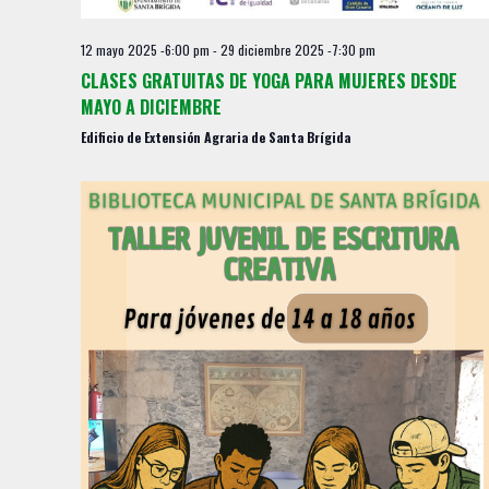
y
o
v
12 mayo 2025 -6:00 pm
-
29 diciembre 2025 -7:30 pm
i
CLASES GRATUITAS DE YOGA PARA MUJERES DESDE
s
MAYO A DICIEMBRE
t
Edificio de Extensión Agraria de Santa Brígida
a
s
d
e
E
v
e
n
t
o