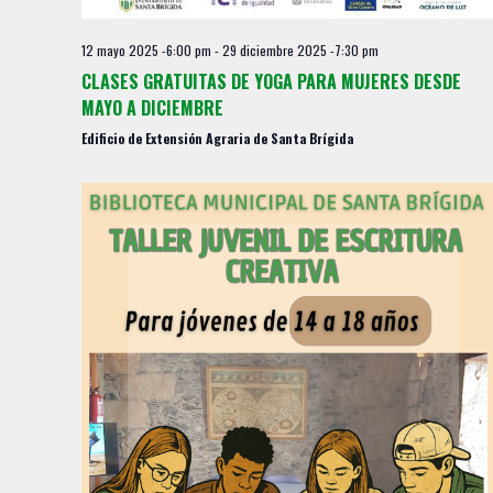
y
o
v
12 mayo 2025 -6:00 pm
-
29 diciembre 2025 -7:30 pm
i
CLASES GRATUITAS DE YOGA PARA MUJERES DESDE
s
MAYO A DICIEMBRE
t
Edificio de Extensión Agraria de Santa Brígida
a
s
d
e
E
v
e
n
t
o