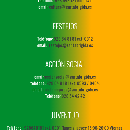
Teléfono:
928 648 181 ext. 0311
email:
cultura@santabrigida.es
FESTEJOS
Teléfono:
928 64 81 81 ext. 0312
email:
festejos@santabrígida.es
ACCIÓN SOCIAL
email:
accionsocial@santabrigida.es
teléfono:
928 64 81 81 ext. 0593 / 0404.
email:
clubdemayores@santabrigida.es
Teléfono:
928 64 42 42
JUVENTUD
Teléfono:
928648181 ext. 0301 (lunes a jueves: 16:00-20:00 Viernes: