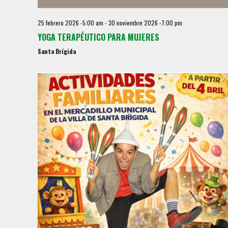
y
o
v
25 febrero 2026 -5:00 am
-
30 noviembre 2026 -7:00 pm
i
YOGA TERAPÉUTICO PARA MUJERES
s
Santa Brígida
t
a
s
d
e
E
v
e
n
t
o