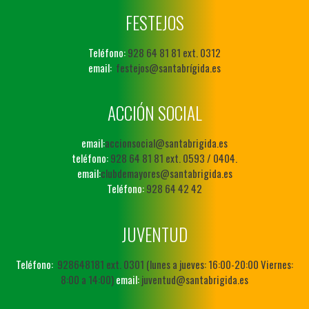
FESTEJOS
Teléfono:
928 64 81 81 ext. 0312
email:
festejos@santabrígida.es
ACCIÓN SOCIAL
email:
accionsocial@santabrigida.es
teléfono:
928 64 81 81 ext. 0593 / 0404.
email:
clubdemayores@santabrigida.es
Teléfono:
928 64 42 42
JUVENTUD
Teléfono:
928648181 ext. 0301 (lunes a jueves: 16:00-20:00 Viernes:
8:00 a 14:00)
email:
juventud@santabrigida.es