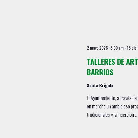
u
.
e
B
u
d
s
a
c
a
y
2 mayo 2026 -8:00 am
-
18 dic
E
v
v
TALLERES DE ART
i
e
BARRIOS
n
s
t
Santa Brígida
t
o
s
El Ayuntamiento, a través de 
a
p
en marcha un ambicioso prog
s
a
tradicionales y la inserción ..
r
d
a
e
l