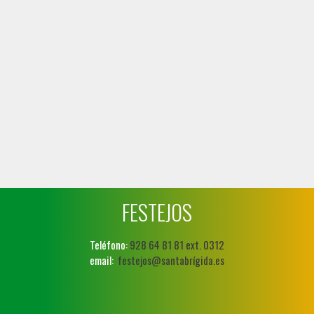
FESTEJOS
Teléfono:
928 64 81 81 ext. 0312
email:
festejos@santabrígida.es