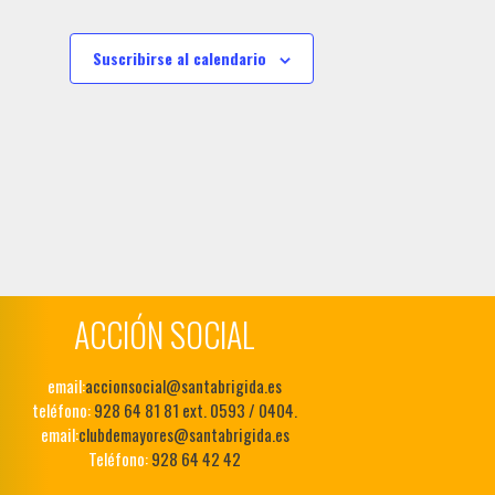
Suscribirse al calendario
ACCIÓN SOCIAL
email:
accionsocial@santabrigida.es
teléfono:
928 64 81 81 ext. 0593 / 0404.
email:
clubdemayores@santabrigida.es
Teléfono:
928 64 42 42