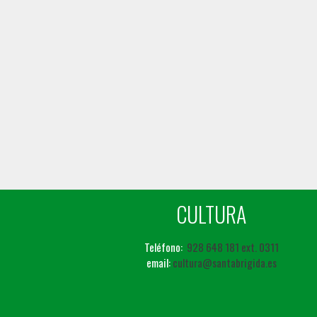
CULTURA
Teléfono:
928 648 181 ext. 0311
email:
cultura@santabrigida.es