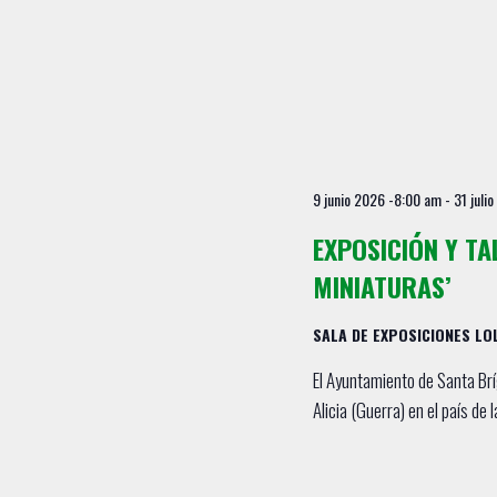
a
E
p
v
a
e
l
a
n
b
t
r
9 junio 2026 -8:00 am
-
31 juli
a
o
c
EXPOSICIÓN Y TAL
s
l
MINIATURAS’
a
v
SALA DE EXPOSICIONES L
e
.
El Ayuntamiento de Santa Brí
Alicia (Guerra) en el país de 