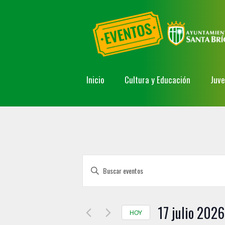
Inicio
Cultura y Educación
Juv
N
I
a
n
t
v
r
17 julio 2026
e
HOY
o