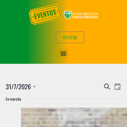
€
0,00
N
N
31/7/2026
B
D
a
a
u
S
í
v
En marcha
s
e
v
a
e
c
l
e
g
a
e
g
a
r
c
c