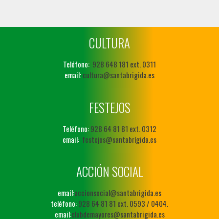
CULTURA
Teléfono:
928 648 181 ext. 0311
email:
cultura@santabrigida.es
FESTEJOS
Teléfono:
928 64 81 81 ext. 0312
email:
festejos@santabrígida.es
ACCIÓN SOCIAL
email:
accionsocial@santabrigida.es
teléfono:
928 64 81 81 ext. 0593 / 0404.
email:
clubdemayores@santabrigida.es