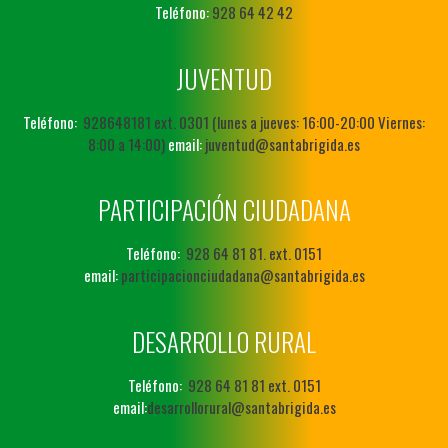
Teléfono:
928 64 42 42
JUVENTUD
Teléfono:
928648181 ext. 0301 (lunes a jueves: 16:00-20:00 Viernes:
8:00 a 14:00)
email:
juventud@santabrigida.es
PARTICIPACIÓN CIUDADANA
Teléfono:
928 64 81 81. ext. 0151
email:
participacionciudadana@santabrigida.es
DESARROLLO RURAL
Teléfono:
928 64 81 81 ext. 0151
email:
desarrollorural@santabrigida.es