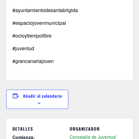
#ayuntamientodesantabrigida
#espaciojovenmunicipal
#ocioytiempolibre
#juventud
#grancanariajoven
Añadir al calendario
DETALLES
ORGANIZADOR
Concejalía de Juventud
Comienza: