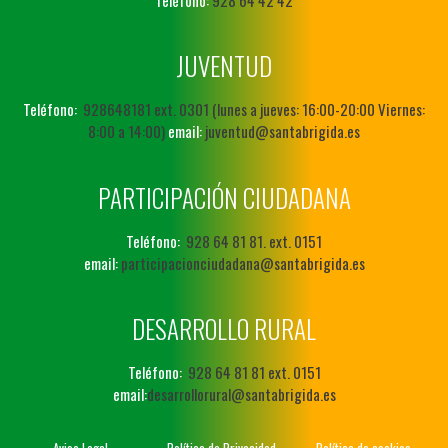
JUVENTUD
Teléfono:
928648181 ext. 0301 (lunes a jueves: 16:00-20:00 Viernes:
8:00 a 14:00)
email:
juventud@santabrigida.es
PARTICIPACIÓN CIUDADANA
Teléfono:
928 64 81 81. ext. 0151
email:
participacionciudadana@santabrigida.es
DESARROLLO RURAL
Teléfono:
928 64 81 81 ext. 0151
email:
desarrollorural@santabrigida.es
Aviso Legal
Política de Privacidad
Política de cookies