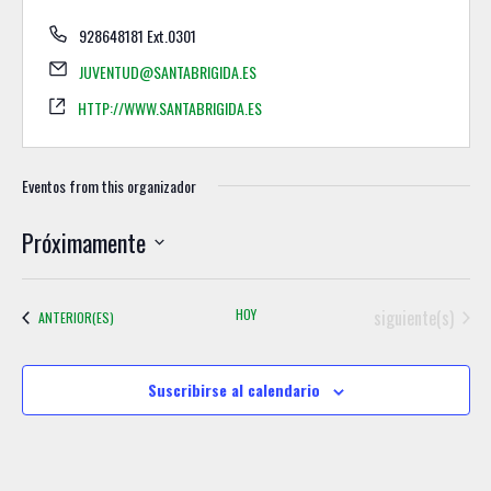
928648181 Ext.0301
JUVENTUD@SANTABRIGIDA.ES
HTTP://WWW.SANTABRIGIDA.ES
Eventos from this organizador
Próximamente
S
e
Eventos
HOY
siguiente(s)
EVENTOS
ANTERIOR(ES)
l
e
c
Suscribirse al calendario
c
i
o