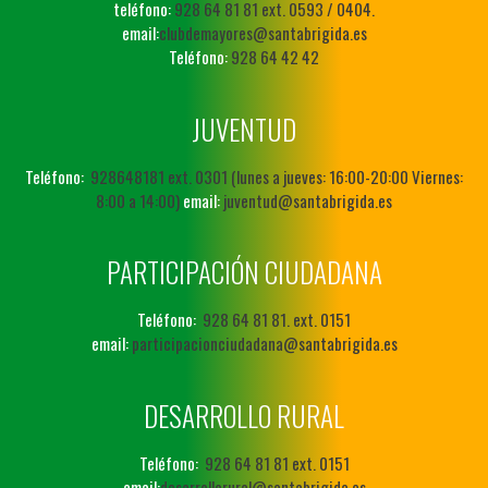
teléfono:
928 64 81 81 ext. 0593 / 0404.
email:
clubdemayores@santabrigida.es
Teléfono:
928 64 42 42
JUVENTUD
Teléfono:
928648181 ext. 0301 (lunes a jueves: 16:00-20:00 Viernes:
8:00 a 14:00)
email:
juventud@santabrigida.es
PARTICIPACIÓN CIUDADANA
Teléfono:
928 64 81 81. ext. 0151
email:
participacionciudadana@santabrigida.es
DESARROLLO RURAL
Teléfono:
928 64 81 81 ext. 0151
email:
desarrollorural@santabrigida.es