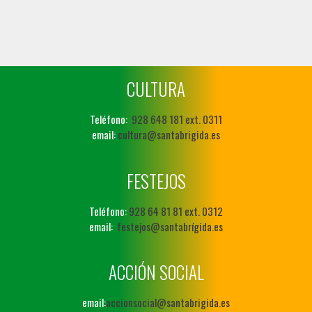
CULTURA
Teléfono:
928 648 181 ext. 0311
email:
cultura@santabrigida.es
FESTEJOS
Teléfono:
928 64 81 81 ext. 0312
email:
festejos@santabrígida.es
ACCIÓN SOCIAL
email:
accionsocial@santabrigida.es