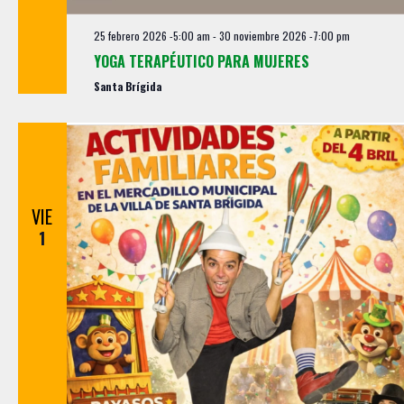
y
o
v
25 febrero 2026 -5:00 am
-
30 noviembre 2026 -7:00 pm
i
YOGA TERAPÉUTICO PARA MUJERES
s
Santa Brígida
t
a
s
d
VIE
e
1
E
v
e
n
t
o