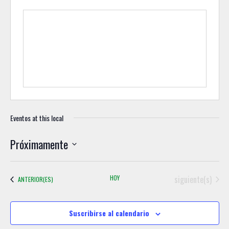
Eventos at this local
Próximamente
S
e
Eventos
HOY
siguiente(s)
EVENTOS
ANTERIOR(ES)
l
e
c
Suscribirse al calendario
c