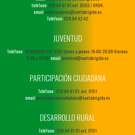
teléfono:
928 64 81 81 ext. 0593 / 0404.
email:
clubdemayores@santabrigida.es
Teléfono:
928 64 42 42
JUVENTUD
Teléfono:
928648181 ext. 0301 (lunes a jueves: 16:00-20:00 Viernes:
8:00 a 14:00)
email:
juventud@santabrigida.es
PARTICIPACIÓN CIUDADANA
Teléfono:
928 64 81 81. ext. 0151
email:
participacionciudadana@santabrigida.es
DESARROLLO RURAL
Teléfono:
928 64 81 81 ext. 0151