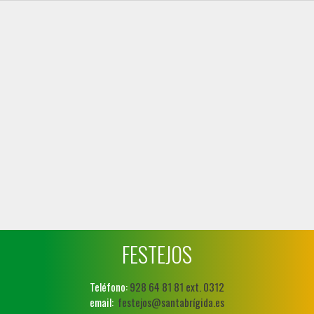
FESTEJOS
Teléfono:
928 64 81 81 ext. 0312
email:
festejos@santabrígida.es