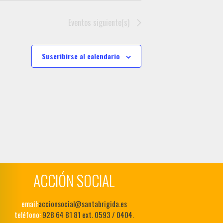
Eventos
siguiente(s)
Suscribirse al calendario
ACCIÓN SOCIAL
email:
accionsocial@santabrigida.es
teléfono:
928 64 81 81 ext. 0593 / 0404.