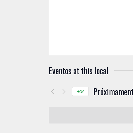
Eventos at this local
Próximamen
HOY
S
e
l
e
c