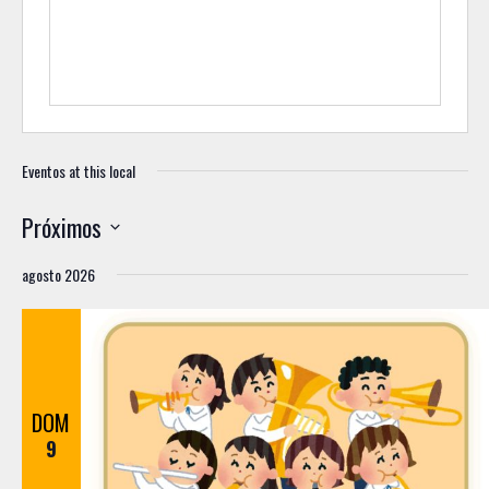
Eventos at this local
Próximos
S
agosto 2026
e
l
e
c
c
DOM
i
9
o
n