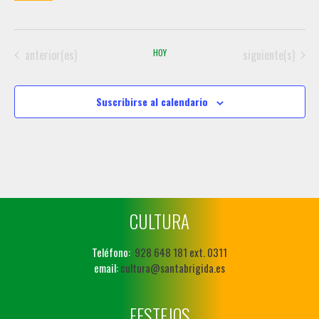
Eventos
Eventos
anterior(es)
HOY
siguiente(s)
Suscribirse al calendario
CULTURA
Teléfono:
928 648 181 ext. 0311
email:
cultura@santabrigida.es
FESTEJOS