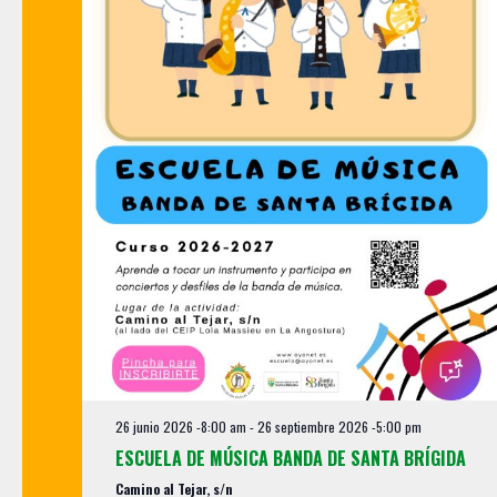
a
r
f
e
c
h
a
.
26 junio 2026 -8:00 am
-
26 septiembre 2026 -5:00 pm
ESCUELA DE MÚSICA BANDA DE SANTA BRÍGIDA
Camino al Tejar, s/n