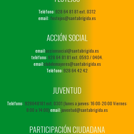
Teléfono:
928 64 81 81 ext. 0312
email:
festejos@santabrígida.es
ACCIÓN SOCIAL
email:
accionsocial@santabrigida.es
teléfono:
928 64 81 81 ext. 0593 / 0404.
email:
clubdemayores@santabrigida.es
Teléfono:
928 64 42 42
JUVENTUD
Teléfono:
928648181 ext. 0301 (lunes a jueves: 16:00-20:00 Viernes:
8:00 a 14:00)
email:
juventud@santabrigida.es
PARTICIPACIÓN CIUDADANA