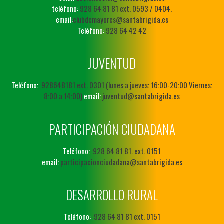
teléfono:
928 64 81 81 ext. 0593 / 0404.
email:
clubdemayores@santabrigida.es
Teléfono:
928 64 42 42
JUVENTUD
Teléfono:
928648181 ext. 0301 (lunes a jueves: 16:00-20:00 Viernes:
8:00 a 14:00)
email:
juventud@santabrigida.es
PARTICIPACIÓN CIUDADANA
Teléfono:
928 64 81 81. ext. 0151
email:
participacionciudadana@santabrigida.es
DESARROLLO RURAL
Teléfono:
928 64 81 81 ext. 0151