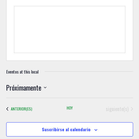
Eventos at this local
Próximamente
S
e
Eventos
HOY
siguiente(s)
EVENTOS
ANTERIOR(ES)
l
e
c
Suscribirse al calendario
c