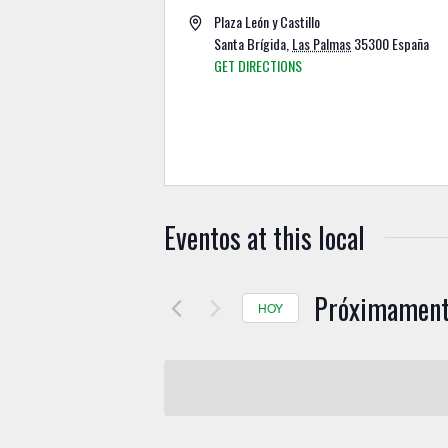
Plaza León y Castillo
Santa Brígida
,
Las Palmas
35300
España
GET DIRECTIONS
Eventos at this local
Próximamen
HOY
S
e
l
e
c