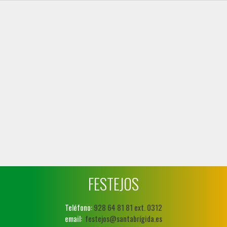
FESTEJOS
Teléfono:
928 64 81 81 ext. 0312
email:
festejos@santabrígida.es