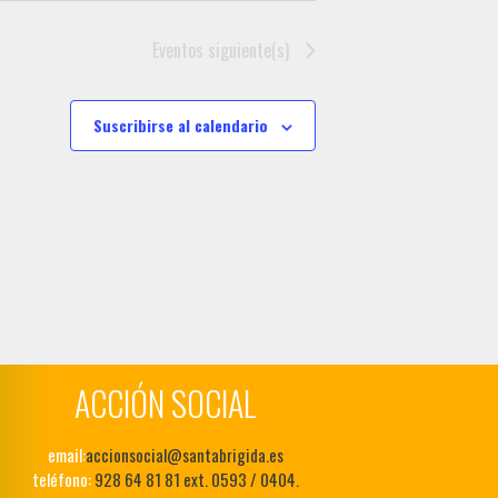
Eventos
siguiente(s)
Suscribirse al calendario
ACCIÓN SOCIAL
email:
accionsocial@santabrigida.es
teléfono:
928 64 81 81 ext. 0593 / 0404.