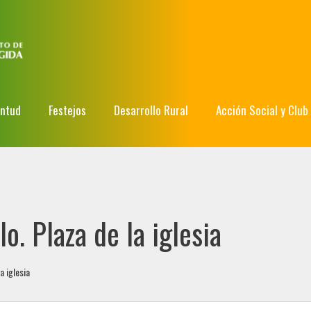
entud
Festejos
Desarrollo Rural
Acción Social y Club
lo. Plaza de la iglesia
a iglesia