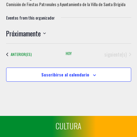
Comisión de Fiestas Patronales y Ayuntamiento de la Villa de Santa Brígida
Eventos from this organizador
Próximamente
S
e
Eventos
HOY
siguiente(s)
EVENTOS
ANTERIOR(ES)
l
e
c
Suscribirse al calendario
c
i
o
n
a
r
CULTURA
f
e