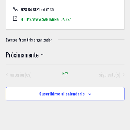
928 64 8181 ext 0130
HTTP://WWW.SANTABRIGIDA.ES/
Eventos from this organizador
Próximamente
S
e
Eventos
Eventos
anterior(es)
HOY
siguiente(s)
l
e
c
Suscribirse al calendario
c
i
o
n
a