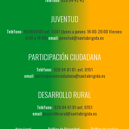
JUVENTUD
Teléfono:
928648181 ext. 0301 (lunes a jueves: 16:00-20:00 Viernes:
8:00 a 14:00)
email:
juventud@santabrigida.es
PARTICIPACIÓN CIUDADANA
Teléfono:
928 64 81 81. ext. 0151
email:
participacionciudadana@santabrigida.es
DESARROLLO RURAL
Teléfono:
928 64 81 81 ext. 0151
email:
desarrollorural@santabrigida.es
Aviso Legal
Política de Privacidad
Política de cookies