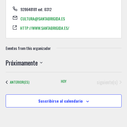
928648181 ext. 0312
CULTURA@SANTABRIGIDA.ES
HTTP://WWW.SANTABRIGIDA.ES/
Eventos from this organizador
Próximamente
S
e
Eventos
HOY
siguiente(s)
EVENTOS
ANTERIOR(ES)
l
e
c
Suscribirse al calendario
c
i
o