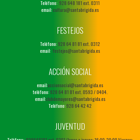
Teléfono:
928 648 181 ext. 0311
email:
cultura@santabrigida.es
FESTEJOS
Teléfono:
928 64 81 81 ext. 0312
email:
festejos@santabrígida.es
ACCIÓN SOCIAL
email:
accionsocial@santabrigida.es
teléfono:
928 64 81 81 ext. 0593 / 0404.
email:
clubdemayores@santabrigida.es
Teléfono:
928 64 42 42
JUVENTUD
Teléfono:
928648181 ext. 0301 (lunes a jueves: 16:00-20:00 Viernes: